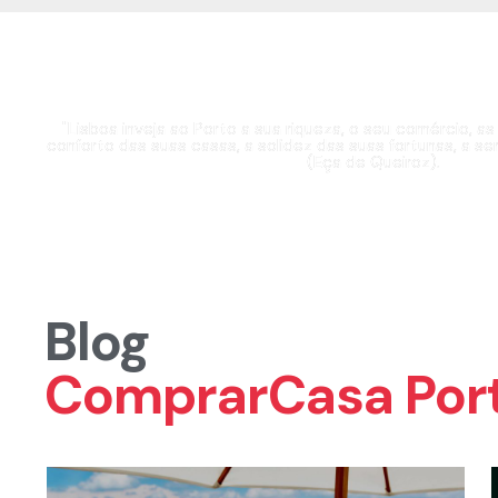
Apaixone-se pelo
"Lisboa inveja ao Porto a sua riqueza, o seu comércio, as
conforto das suas casas, a solidez das suas fortunas, a se
(Eça de Queiroz).
Blog
ComprarCasa Por