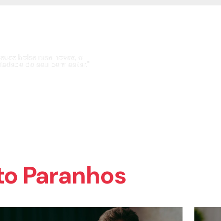
 Porto!
 suas belas ruas novas, o
riedade do seu bem estar."
to Paranhos