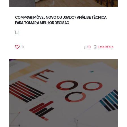
COMPRAR IMÓVEL NOVO OU USADO? ANÁLISE TÉCNICA
PARA TOMAR A MELHOR DECISÃO
[…]
0
0
Leia Mais