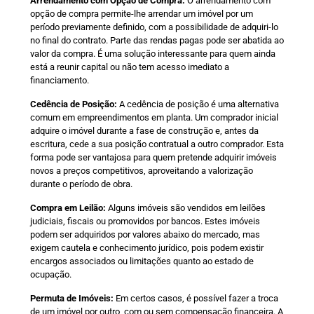
Arrendamento com Opção de Compra:
O arrendamento com
opção de compra permite-lhe arrendar um imóvel por um
período previamente definido, com a possibilidade de adquiri-lo
no final do contrato. Parte das rendas pagas pode ser abatida ao
valor da compra. É uma solução interessante para quem ainda
está a reunir capital ou não tem acesso imediato a
financiamento.
Cedência de Posição:
A cedência de posição é uma alternativa
comum em empreendimentos em planta. Um comprador inicial
adquire o imóvel durante a fase de construção e, antes da
escritura, cede a sua posição contratual a outro comprador. Esta
forma pode ser vantajosa para quem pretende adquirir imóveis
novos a preços competitivos, aproveitando a valorização
durante o período de obra.
Compra em Leilão:
Alguns imóveis são vendidos em leilões
judiciais, fiscais ou promovidos por bancos. Estes imóveis
podem ser adquiridos por valores abaixo do mercado, mas
exigem cautela e conhecimento jurídico, pois podem existir
encargos associados ou limitações quanto ao estado de
ocupação.
Permuta de Imóveis:
Em certos casos, é possível fazer a troca
de um imóvel por outro, com ou sem compensação financeira. A