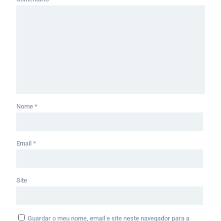
Nome
*
Email
*
Site
Guardar o meu nome, email e site neste navegador para a