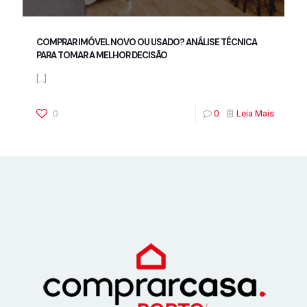
COMPRAR IMÓVEL NOVO OU USADO? ANÁLISE TÉCNICA
PARA TOMAR A MELHOR DECISÃO
[…]
0
0
Leia Mais